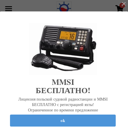
×
0
STORE CATEGORIES
Home
All Categories
Go Back
предложение
необходимые документы
свяжитесь с нами
цены и платежи
MMSI
FAQ
БЕСПЛАТНО
!
Лицензия польской судовой радиостанции и MMSI
Search
БЕСПЛАТНО с регистрацией яхты!
Ограниченное по времени предложение
Русский
ok
Дополнительное пожертвование Международному
Русский