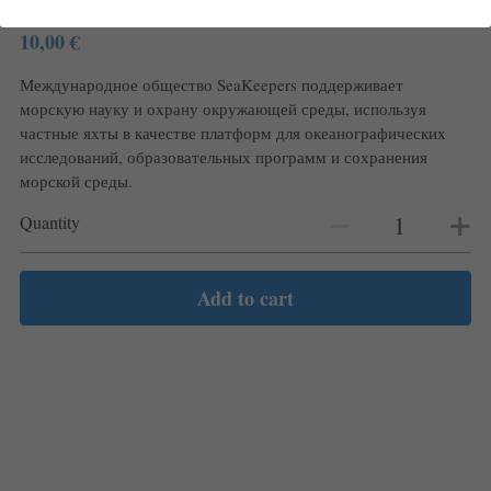
обществу мореплавателей
свяжитесь с нами
10,00 €
English
Международное общество SeaKeepers поддерживает
Español
морскую науку и охрану окружающей среды, используя
частные яхты в качестве платформ для океанографических
Français
исследований, образовательных программ и сохранения
морской среды.
Português
Quantity
Add to cart