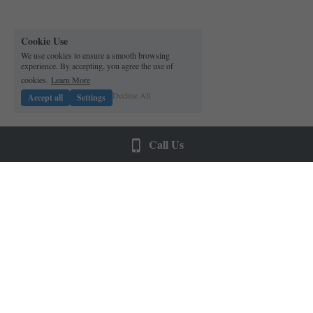
Cookie Use
We use cookies to ensure a smooth browsing
experience. By accepting, you agree the use of
cookies.
Learn More
Decline All
Accept all
Settings
Call Us
О нас
Ресурсы
Мы являемся специалистами 
FAQ
по регистрации яхт до 24 
Agents
метров в Регистре яхт и 
плавсредств Республики 
Польша. Мы работаем только 