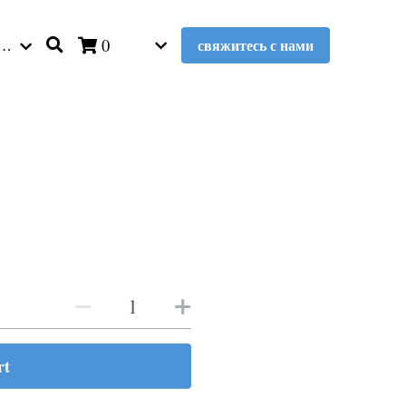
…
0
свяжитесь с нами
rt